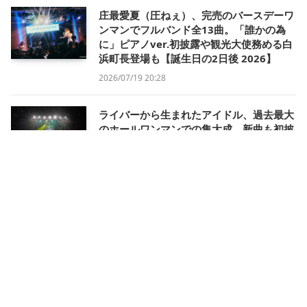
庄最愛夏（圧ねぇ）、完売のバースデーワ
ンマンでフルバンド全13曲。「誰かの為
に」ピアノver.初披露や観光大使務める白
浜町長登場も【誕生日の2日後 2026】
2026/07/19 20:28
ライバーから生まれたアイドル、過去最大
のホールワンマンでの集大成。新曲も初披
露【321 IDOL PROJECT Special LIVE in
Kanadevia Hall】
2026/07/13 23:55
「“逃げたくない理由”をくれてありがと
う」ロックシンガーAYUKA、リスナーと挑
む夢の続きと長く愛される音楽ライバーの
思考〈インタビュー｜後編〉
2026/07/13 17:54