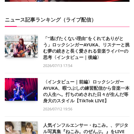
ニュース記事ランキング（ライブ配信）
「“逃げたくない理由”をくれてありがと
う」ロックシンガーAYUKA、リスナーと挑
む夢の続きと長く愛される音楽ライバーの
思考〈インタビュー｜後編〉
2026/07/13 17:54
〈インタビュー｜前編〉ロックシンガー
AYUKA、暇つぶしの練習配信から音楽一本
の人生へ。打ちのめされた日々が生んだ等
身大のスタイル【TikTok LIVE】
2026/07/12 19:56
人気インフルエンサー・ねこみ。、デジタ
ル写真集『ねこみ。のぜんぶ。』をLIVE