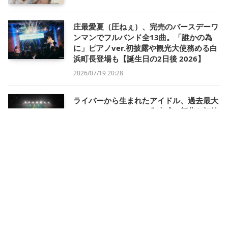
庄最愛夏（圧ねぇ）、完売のバースデーワ
ンマンでフルバンド全13曲。「誰かの為
に」ピアノver.初披露や観光大使務める白
浜町長登場も【誕生日の2日後 2026】
2026/07/19 20:28
ライバーから生まれたアイドル、過去最大
のホールワンマンでの集大成。新曲も初披
露【321 IDOL PROJECT Special LIVE in
Kanadevia Hall】
2026/07/13 23:55
「“逃げたくない理由”をくれてありがと
う」ロックシンガーAYUKA、リスナーと挑
む夢の続きと長く愛される音楽ライバーの
思考〈インタビュー｜後編〉
2026/07/13 17:54