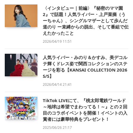
〈インタビュー｜前編〉『秘密のママ園
2』で話題！人気ライバー・上戸菜摘（う
ーちゃん）、シングルマザーとして歩んだ
道のり ー束縛からの脱出、そして番組で伝
えたかったこと
2026/04/19 11:51
人気ライバー・みのり＆かすみ、美デコル
テ輝くドレス姿で関西コレクションのステ
ージを彩る【KANSAI COLLECTION 2026
S/S】
2026/04/14 21:41
TikTok LIVEにて、『桃太郎電鉄ワールド
～地球は希望でまわってる！～』との２回
目のコラボイベントを開催！イベントの入
賞者には豪華特典をプレゼント！
2025/06/26 21:17