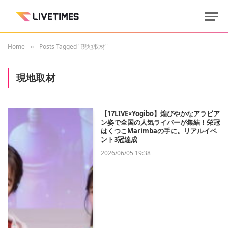
Home
Posts Tagged "現地取材"
»
現地取材
【17LIVE×Yogibo】煌びやかなアラビア
ン姿で全国の人気ライバーが集結！栄冠
はくつこMarimbaの手に。リアルイベ
ント3冠達成
2026/06/05 19:38