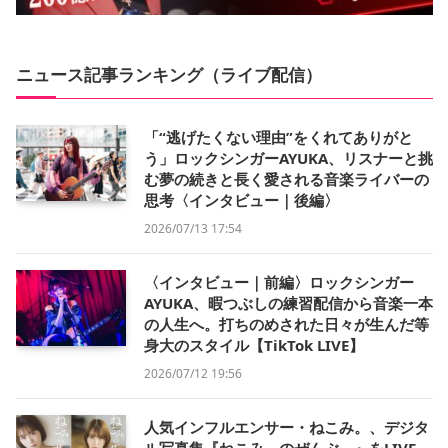
ニュース記事ランキング（ライブ配信）
「“逃げたくない理由”をくれてありがと
う」ロックシンガーAYUKA、リスナーと挑
む夢の続きと長く愛される音楽ライバーの
思考〈インタビュー｜後編〉
2026/07/13 17:54
〈インタビュー｜前編〉ロックシンガー
AYUKA、暇つぶしの練習配信から音楽一本
の人生へ。打ちのめされた日々が生んだ等
身大のスタイル【TikTok LIVE】
2026/07/12 19:56
人気インフルエンサー・ねこみ。、デジタ
ル写真集『ねこみ。のぜんぶ。』をLIVE