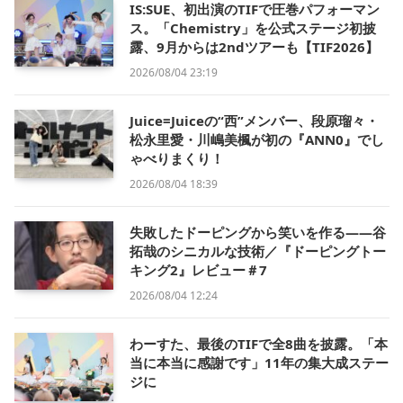
IS:SUE、初出演のTIFで圧巻パフォーマン
ス。「Chemistry」を公式ステージ初披
露、9月からは2ndツアーも【TIF2026】
2026/08/04 23:19
Juice=Juiceの“西”メンバー、段原瑠々・
松永里愛・川嶋美楓が初の『ANN0』でし
ゃべりまくり！
2026/08/04 18:39
失敗したドーピングから笑いを作る——谷
拓哉のシニカルな技術／『ドーピングトー
キング2』レビュー＃7
2026/08/04 12:24
わーすた、最後のTIFで全8曲を披露。「本
当に本当に感謝です」11年の集大成ステー
ジに