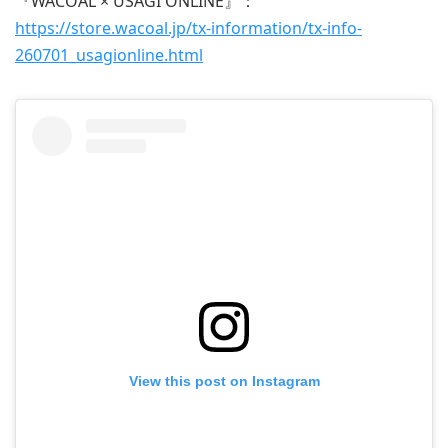
『WACOAL × USAGI ONLINE』：
https://store.wacoal.jp/tx-information/tx-info-
260701_usagionline.html
View this post on Instagram