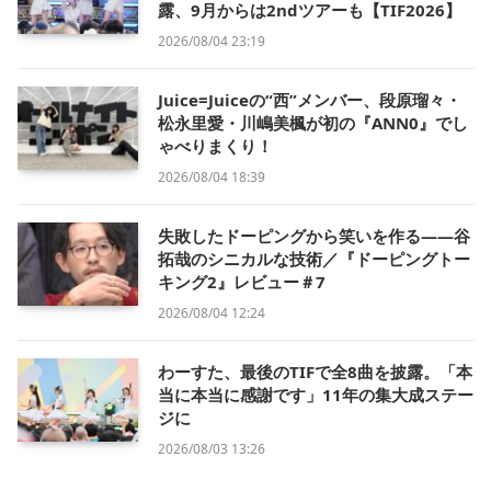
露、9月からは2ndツアーも【TIF2026】
2026/08/04 23:19
Juice=Juiceの“西”メンバー、段原瑠々・
松永里愛・川嶋美楓が初の『ANN0』でし
ゃべりまくり！
2026/08/04 18:39
失敗したドーピングから笑いを作る——谷
拓哉のシニカルな技術／『ドーピングトー
キング2』レビュー＃7
2026/08/04 12:24
わーすた、最後のTIFで全8曲を披露。「本
当に本当に感謝です」11年の集大成ステー
ジに
2026/08/03 13:26