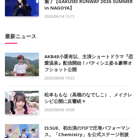
魅了【GAKUSEI RUNWAY 2026 SUMMER
in NAGOYA】
2026/06/14 15:15
最新ニュース
AKB48小栗有以、主演ショートドラマ『恋
愛温泉』配信開始！パティシエ姿＆豪華オ
フショット公開
2026/08/06 19:22
松本ももな（高嶺のなでしこ）、メイクレ
シピ公開に反響続々
2026/08/06 19:08
IS:SUE、初出演のTIFで圧巻パフォーマン
ス。「Chemistry」を公式ステージ初披