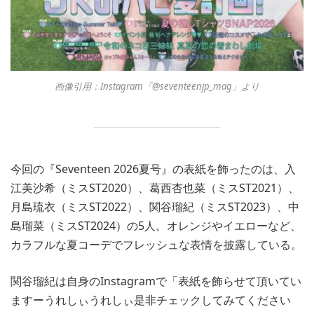
画像引用：Instagram「@seventeenjp_mag」より
今回の『Seventeen 2026夏号』の表紙を飾ったのは、入
江美沙希（ミスST2020）、葛西杏也菜（ミスST2021）、
月島琉衣（ミスST2022）、関谷瑠紀（ミスST2023）、中
島瑠菜（ミスST2024）の5人。オレンジやイエローなど、
カラフルな夏コーデでフレッシュな表情を披露している。
関谷瑠紀は自身のInstagramで「表紙を飾らせて頂いてい
ますーうれしぃうれしぃ是非チェックしてみてください