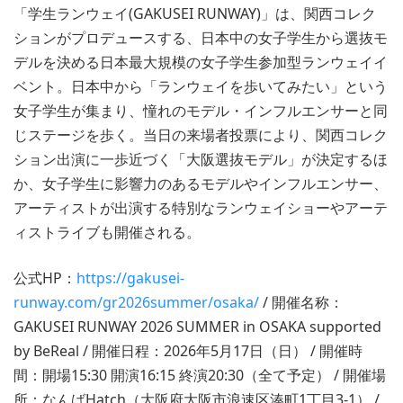
「学生ランウェイ(GAKUSEI RUNWAY)」は、関西コレク
ションがプロデュースする、日本中の女子学生から選抜モ
デルを決める日本最大規模の女子学生参加型ランウェイイ
ベント。日本中から「ランウェイを歩いてみたい」という
女子学生が集まり、憧れのモデル・インフルエンサーと同
じステージを歩く。当日の来場者投票により、関西コレク
ション出演に一歩近づく「大阪選抜モデル」が決定するほ
か、女子学生に影響力のあるモデルやインフルエンサー、
アーティストが出演する特別なランウェイショーやアーテ
ィストライブも開催される。
公式HP：
https://gakusei-
runway.com/gr2026summer/osaka/
/ 開催名称：
GAKUSEI RUNWAY 2026 SUMMER in OSAKA supported
by BeReal / 開催日程：2026年5月17日（日） / 開催時
間：開場15:30 開演16:15 終演20:30（全て予定） / 開催場
所：なんばHatch（大阪府大阪市浪速区湊町1丁目3-1） /