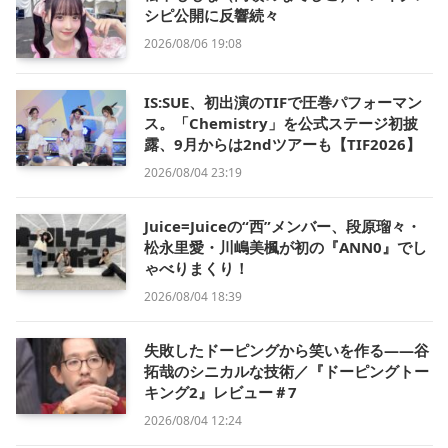
シピ公開に反響続々
2026/08/06 19:08
IS:SUE、初出演のTIFで圧巻パフォーマン
ス。「Chemistry」を公式ステージ初披
露、9月からは2ndツアーも【TIF2026】
2026/08/04 23:19
Juice=Juiceの“西”メンバー、段原瑠々・
松永里愛・川嶋美楓が初の『ANN0』でし
ゃべりまくり！
2026/08/04 18:39
失敗したドーピングから笑いを作る——谷
拓哉のシニカルな技術／『ドーピングトー
キング2』レビュー＃7
2026/08/04 12:24