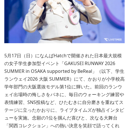
5月17日（日）になんばHatchで開催された日本最大規模
の女子学生参加型イベント「GAKUSEI RUNWAY 2026
SUMMER in OSAKA supported by BeReal」（以下、学生
ランウェイ2026 大阪 SUMMER）にて、かおりが小学校高
学年部門の大阪選抜モデル第1位に輝いた。前回のランウ
ェイ出場時の悔しさをバネに、毎日のウォーキング練習や
表情練習、SNS投稿など、ひたむきに自分磨きを重ねてス
テージに立ったかおりに、ライブタイムズが独占インタビ
ューを実施。念願の1位を掴んだ喜びと、次なる大舞台
「関西コレクション」への熱い決意を笑顔で語ってくれ