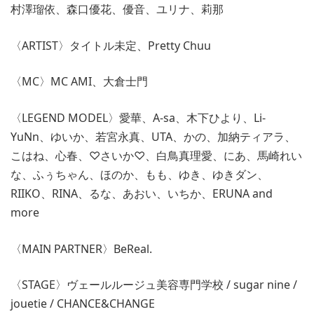
村澤瑠依、森口優花、優音、ユリナ、莉那
〈ARTIST〉タイトル未定、Pretty Chuu
〈MC〉MC AMI、大倉士門
〈LEGEND MODEL〉愛華、A-sa、木下ひより、Li-
YuNn、ゆいか、若宮永真、UTA、かの、加納ティアラ、
こはね、心春、♡さいか♡、白鳥真理愛、にあ、馬崎れい
な、ふぅちゃん、ほのか、もも、ゆき、ゆきダン、
RIIKO、RINA、るな、あおい、いちか、ERUNA and
more
〈MAIN PARTNER〉BeReal.
〈STAGE〉ヴェールルージュ美容専門学校 / sugar nine /
jouetie / CHANCE&CHANGE