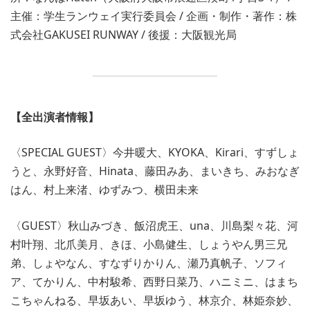
主催：学生ランウェイ実行委員会 / 企画・制作・著作：株
式会社GAKUSEI RUNWAY / 後援：大阪観光局
【全出演者情報】
〈SPECIAL GUEST〉今井暖大、KYOKA、Kirari、すずしょ
うと、永野好音、Hinata、藤田みあ、まいきち、みおなぎ
はん、村上来渚、ゆずみつ、横田未来
〈GUEST〉秋山みづき、飯沼虎王、una、川島梨々花、河
村叶翔、北爪美月、きほ、小島健生、しょうやん男三兄
弟、しょやなん、すなずりかりん、瀬乃真帆子、ソフィ
ア、てかりん、中村駿希、西野日菜乃、ハニミニ、はまち
こちゃんねる、早坂あい、早坂ゆう、林京介、林姫奈妙、