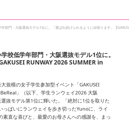
門・大阪選抜モデル1位に。「選ばれ続けられるように頑張ります」【GAKUSEI RUNWAY
小学校低学年部門・大阪選抜モデル1位に。
I RUNWAY 2026 SUMMER in
最大規模の女子学生参加型イベント「GAKUSEI
ted by BeReal」（以下、学生ランウェイ2026 大阪
大阪選抜モデル第1位に輝いた。「絶対に1位を取りた
っぱいにランウェイを歩き切ったYunoに、ライ
の素直な喜びと、最愛のお母さんへの感謝を、まっ