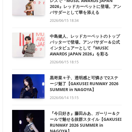
レスで『MUSIC AWARDS JAPAN
2026』レッドカーペットに登場。アン
バサダーとして華を添える
2026/06/15 18:34
中島健人、レッドカーペットのトップ
バッターで登場。アンバサダー＆公式
インタビュアーとして『MUSIC
AWARDS JAPAN 2026』を彩る
2026/06/15 18:15
黒嵜菜々子、透明感と可憐さで2ステ
ージ魅了【GAKUSEI RUNWAY 2026
SUMMER in NAGOYA】
2026/06/14 15:15
『今日好き』藤田みあ、ガーリー＆ク
ールで魅せる抜群スタイル【GAKUSEI
RUNWAY 2026 SUMMER in
NAGOYA】