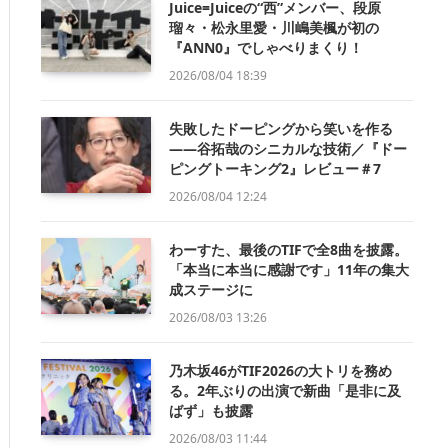
Juice=Juiceの“西”メンバー、段原
瑠々・松永里愛・川嶋美楓が初の
『ANN0』でしゃべりまくり！
2026/08/04 18:39
失敗したドーピングから笑いを作る
——谷拓哉のシニカルな技術／『ドー
ピングトーキング2』レビュー＃7
2026/08/04 12:24
わーすた、最後のTIFで全8曲を披露。
「本当に本当に感謝です」11年の集大
成ステージに
2026/08/03 13:26
乃木坂46がTIF2026の大トリを務め
る。2年ぶりの出演で新曲「是非に及
ばず」も披露
2026/08/03 11:44