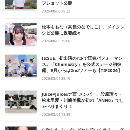
フショット公開
2026/08/06 19:22
松本ももな（高嶺のなでしこ）、メイクレ
シピ公開に反響続々
2026/08/06 19:08
IS:SUE、初出演のTIFで圧巻パフォーマン
ス。「Chemistry」を公式ステージ初披
露、9月からは2ndツアーも【TIF2026】
2026/08/04 23:19
Juice=Juiceの“西”メンバー、段原瑠々・
松永里愛・川嶋美楓が初の『ANN0』でし
ゃべりまくり！
2026/08/04 18:39