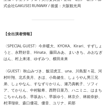
式会社GAKUSEI RUNWAY / 後援：大阪観光局
【全出演者情報】
〈SPECIAL GUEST〉今井暖大、KYOKA、Kirari、すずしょ
うと、永野好音、Hinata、藤田みあ、まいきち、みおなぎ
はん、村上来渚、ゆずみつ、横田未来
〈GUEST〉秋山みづき、飯沼虎王、una、川島梨々花、河
村叶翔、北爪美月、きほ、小島健生、しょうやん男三兄
弟、しょやなん、すなずりかりん、瀬乃真帆子、ソフィ
ア、てかりん、中村駿希、西野日菜乃、ハニミニ、はまち
こちゃんねる、早坂あい、早坂ゆう、林京介、林姫奈妙、
村澤瑠依、森口優花、優音、ユリナ、莉那