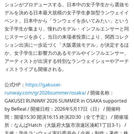
ションがプロデュースする、日本中の女子学生から選抜モ
デルを決める日本最大規模の女子学生参加型ランウェイイ
ベント。日本中から「ランウェイを歩いてみたい」という
女子学生が集まり、憧れのモデル・インフルエンサーと同
じステージを歩く。当日の来場者投票により、関西コレク
ション出演に一歩近づく「大阪選抜モデル」が決定するほ
か、女子学生に影響力のあるモデルやインフルエンサー、
アーティストが出演する特別なランウェイショーやアーテ
ィストライブも開催される。
公式HP：
https://gakusei-
runway.com/gr2026summer/osaka/
/ 開催名称：
GAKUSEI RUNWAY 2026 SUMMER in OSAKA supported
by BeReal / 開催日程：2026年5月17日（日） / 開催時
間：開場15:30 開演16:15 終演20:30（全て予定） / 開催場
所：なんばHatch（大阪府大阪市浪速区湊町1丁目3-1） /
主催：学生ランウェイ実行委員会 / 企画・制作・著作：株