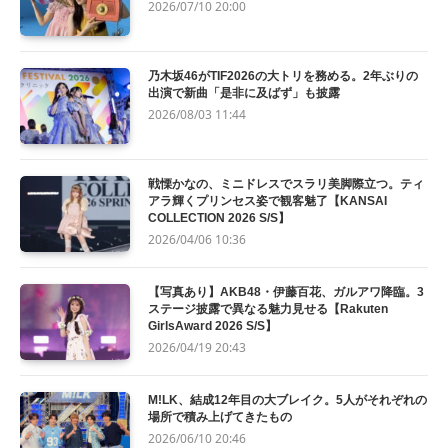
2026/07/10 20:00
乃木坂46がTIF2026の大トリを務める。2年ぶりの
出演で新曲「是非に及ばず」も披露
2026/08/03 11:44
戦慄かなの、ミニドレスでスラリ美脚際立つ。ティ
アラ輝くプリンセス姿で観客魅了【KANSAI
COLLECTION 2026 S/S】
2026/04/06 10:36
【写真あり】AKB48・伊藤百花、ガルアワ降臨。3
ステージ披露で異なる魅力見せる【Rakuten
GirlsAward 2026 S/S】
2026/04/19 20:43
M!LK、結成12年目の大ブレイク。5人がそれぞれの
場所で積み上げてきたもの
2026/06/10 20:46