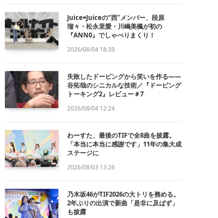
Juice=Juiceの“西”メンバー、段原
瑠々・松永里愛・川嶋美楓が初の
『ANN0』でしゃべりまくり！
2026/08/04 18:39
失敗したドーピングから笑いを作る——
谷拓哉のシニカルな技術／『ドーピング
トーキング2』レビュー＃7
2026/08/04 12:24
わーすた、最後のTIFで全8曲を披露。
「本当に本当に感謝です」11年の集大成
ステージに
2026/08/03 13:26
乃木坂46がTIF2026の大トリを務める。
2年ぶりの出演で新曲「是非に及ばず」
も披露