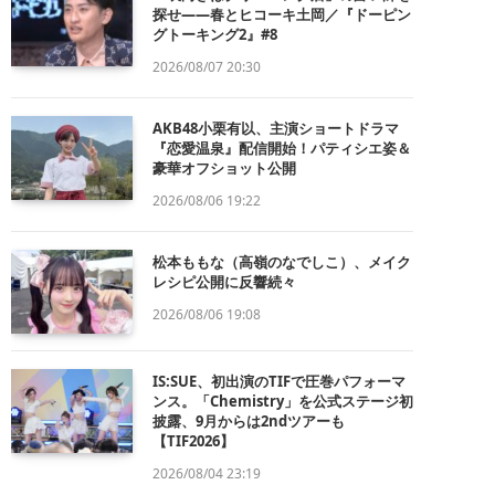
探せ——春とヒコーキ土岡／『ドーピン
グトーキング2』#8
2026/08/07 20:30
AKB48小栗有以、主演ショートドラマ
『恋愛温泉』配信開始！パティシエ姿＆
豪華オフショット公開
2026/08/06 19:22
松本ももな（高嶺のなでしこ）、メイク
レシピ公開に反響続々
2026/08/06 19:08
IS:SUE、初出演のTIFで圧巻パフォーマ
ンス。「Chemistry」を公式ステージ初
披露、9月からは2ndツアーも
【TIF2026】
2026/08/04 23:19