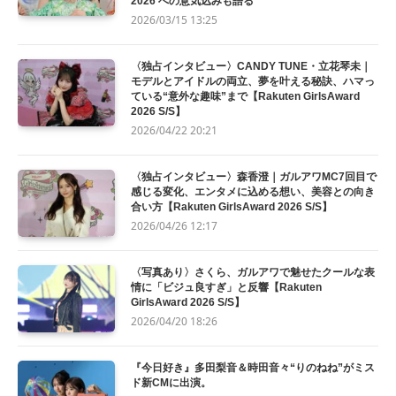
2026 への意気込みも語る
2026/03/15 13:25
〈独占インタビュー〉CANDY TUNE・立花琴未｜
モデルとアイドルの両立、夢を叶える秘訣、ハマっ
ている“意外な趣味”まで【Rakuten GirlsAward
2026 S/S】
2026/04/22 20:21
〈独占インタビュー〉森香澄｜ガルアワMC7回目で
感じる変化、エンタメに込める想い、美容との向き
合い方【Rakuten GirlsAward 2026 S/S】
2026/04/26 12:17
〈写真あり〉さくら、ガルアワで魅せたクールな表
情に「ビジュ良すぎ」と反響【Rakuten
GirlsAward 2026 S/S】
2026/04/20 18:26
『今日好き』多田梨音＆時田音々“りのねね”がミス
ド新CMに出演。