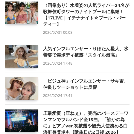
〈画像あり〉水着姿の人気ライバー24名が
歌舞伎町タワーのナイトプールに集結！
【17LIVE｜イチナナイト☆プール・パー
ティー】
2026/07/31 00:08
人気インフルエンサー・りほたん星人、水
着姿で美ボディ披露「スタイル最高」
2026/07/24 17:48
「ビジュ神」インフルエンサー・サキ吉、
仲良しツーショットに反響
2026/07/24 17:41
庄最愛夏（圧ねぇ）、完売のバースデーワ
ンマンでフルバンド全13曲。「誰かの為
に」ピアノver.初披露や観光大使務める白
浜町長登場も【誕生日の2日後 2026】