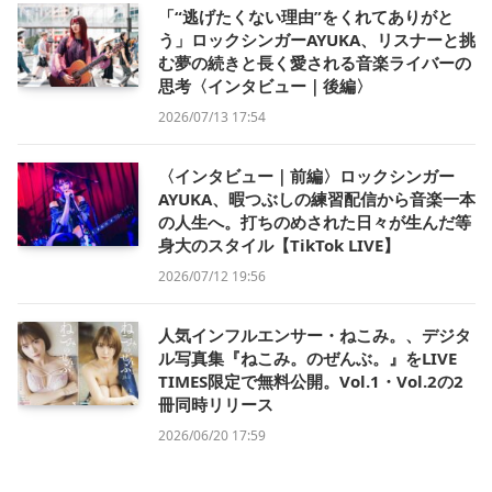
「“逃げたくない理由”をくれてありがと
う」ロックシンガーAYUKA、リスナーと挑
む夢の続きと長く愛される音楽ライバーの
思考〈インタビュー｜後編〉
2026/07/13 17:54
〈インタビュー｜前編〉ロックシンガー
AYUKA、暇つぶしの練習配信から音楽一本
の人生へ。打ちのめされた日々が生んだ等
身大のスタイル【TikTok LIVE】
2026/07/12 19:56
人気インフルエンサー・ねこみ。、デジタ
ル写真集『ねこみ。のぜんぶ。』をLIVE
TIMES限定で無料公開。Vol.1・Vol.2の2
冊同時リリース
2026/06/20 17:59