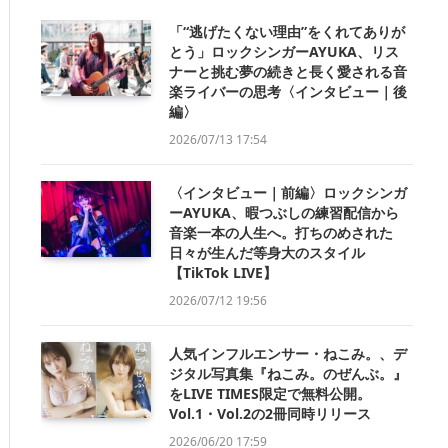
「“逃げたくない理由”をくれてありが
とう」ロックシンガーAYUKA、リス
ナーと挑む夢の続きと長く愛される音
楽ライバーの思考〈インタビュー｜後
編〉
2026/07/13 17:54
〈インタビュー｜前編〉ロックシンガ
ーAYUKA、暇つぶしの練習配信から
音楽一本の人生へ。打ちのめされた
日々が生んだ等身大のスタイル
【TikTok LIVE】
2026/07/12 19:56
人気インフルエンサー・ねこみ。、デ
ジタル写真集『ねこみ。のぜんぶ。』
をLIVE TIMES限定で無料公開。
Vol.1・Vol.2の2冊同時リリース
2026/06/20 17:59