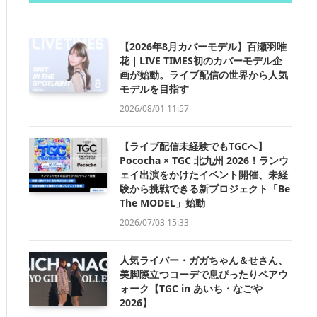
【2026年8月カバーモデル】百瀬羽唯
花｜LIVE TIMES初のカバーモデル企
画が始動。ライブ配信の世界から人気
モデルを目指す
2026/08/01 11:57
【ライブ配信未経験でもTGCへ】
Pococha × TGC 北九州 2026！ランウ
ェイ出演をかけたイベント開催、未経
験から挑戦できる新プロジェクト「Be
The MODEL」始動
2026/07/03 15:33
人気ライバー・ガガちゃん＆せさん、
美脚際立つコーデで息ぴったりペアウ
ォーク【TGC in あいち・なごや
2026】