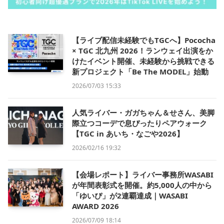
【ライブ配信未経験でもTGCへ】Pococha
× TGC 北九州 2026！ランウェイ出演をか
けたイベント開催、未経験から挑戦できる
新プロジェクト「Be The MODEL」始動
2026/07/03 15:33
人気ライバー・ガガちゃん＆せさん、美脚
際立つコーデで息ぴったりペアウォーク
【TGC in あいち・なごや2026】
2026/02/16 19:32
【会場レポート】ライバー事務所WASABI
が年間表彰式を開催。約5,000人の中から
「ゆいぴ」が2連覇達成｜WASABI
AWARD 2026
2026/07/09 18:14