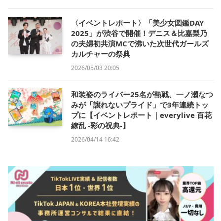
〈イベントレポート〉「美少女図鑑DAY
2025」が渋谷で開催！デニス＆比嘉梨乃
の夫婦初共演MCで沸いた次世代ガールズ
カルチャーの祭典
2026/05/03 20:05
和装姿のライバー25名が熱戦、一ノ瀬なつ
みが「譲れないプライド」で3年連続トッ
プに【イベントレポート｜everylive 百花
繚乱 -彩の祝典-】
2026/04/14 16:42