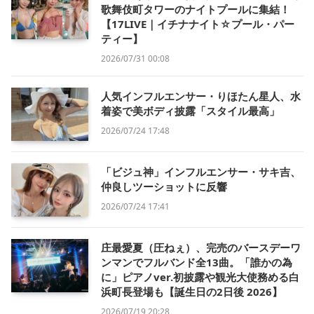
歌舞伎町タワーのナイトプールに集結！
【17LIVE｜イチナナイト☆プール・パー
ティー】
2026/07/31 00:08
人気インフルエンサー・りほたん星人、水
着姿で美ボディ披露「スタイル最高」
2026/07/24 17:48
「ビジュ神」インフルエンサー・サキ吉、
仲良しツーショットに反響
2026/07/24 17:41
庄最愛夏（圧ねぇ）、完売のバースデーワ
ンマンでフルバンド全13曲。「誰かの為
に」ピアノver.初披露や観光大使務める白
浜町長登場も【誕生日の2日後 2026】
2026/07/19 20:28