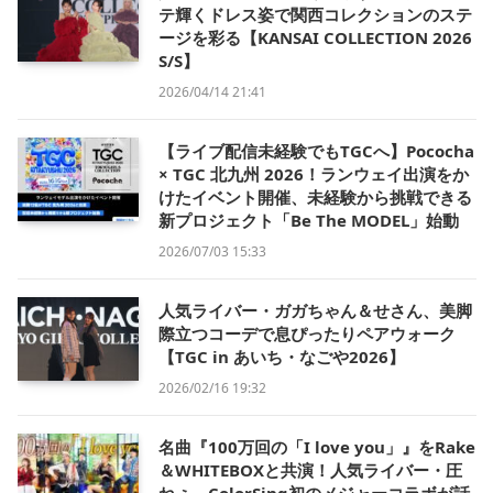
テ輝くドレス姿で関西コレクションのステ
ージを彩る【KANSAI COLLECTION 2026
S/S】
2026/04/14 21:41
【ライブ配信未経験でもTGCへ】Pococha
× TGC 北九州 2026！ランウェイ出演をか
けたイベント開催、未経験から挑戦できる
新プロジェクト「Be The MODEL」始動
2026/07/03 15:33
人気ライバー・ガガちゃん＆せさん、美脚
際立つコーデで息ぴったりペアウォーク
【TGC in あいち・なごや2026】
2026/02/16 19:32
名曲『100万回の「I love you」』をRake
＆WHITEBOXと共演！人気ライバー・圧