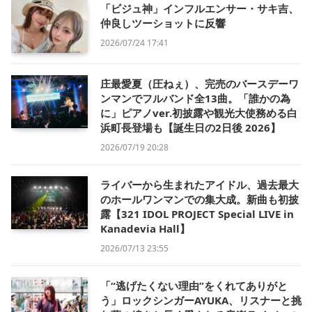
「ビジュ神」インフルエンサー・サキ吉、
仲良しツーショットに反響
2026/07/24 17:41
庄最愛夏（圧ねぇ）、完売のバースデーワ
ンマンでフルバンド全13曲。「誰かの為
に」ピアノver.初披露や観光大使務める白
浜町長登場も【誕生日の2日後 2026】
2026/07/19 20:28
ライバーから生まれたアイドル、過去最大
のホールワンマンでの集大成。新曲も初披
露【321 IDOL PROJECT Special LIVE in
Kanadevia Hall】
2026/07/13 23:55
「“逃げたくない理由”をくれてありがと
う」ロックシンガーAYUKA、リスナーと挑