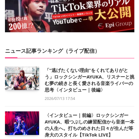
ニュース記事ランキング（ライブ配信）
「“逃げたくない理由”をくれてありがと
う」ロックシンガーAYUKA、リスナーと挑
む夢の続きと長く愛される音楽ライバーの
思考〈インタビュー｜後編〉
2026/07/13 17:54
〈インタビュー｜前編〉ロックシンガー
AYUKA、暇つぶしの練習配信から音楽一本
の人生へ。打ちのめされた日々が生んだ等
身大のスタイル【TikTok LIVE】