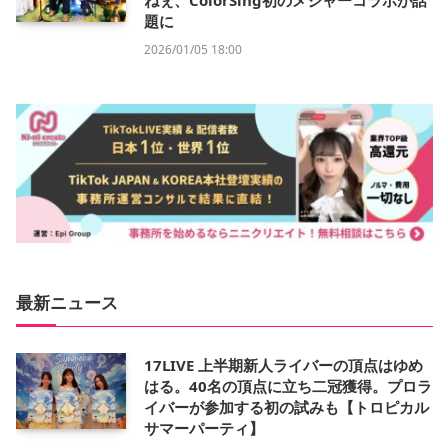
ねぇ、ColorSing初のメジャーコラボが話
題に
2026/01/05 18:00
最新ニュース
17LIVE 上半期新人ライバーの頂点はゆめ
はる。40名の頂点に立ち二冠獲得。プロラ
イバーが参加する初の試みも【トロピカル
サマーパーティ】