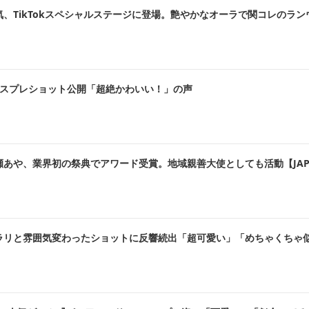
kTokスペシャルステージに登場。艶やかなオーラで関コレのランウェイ彩る【K
コスプレショット公開「超絶かわいい！」の声
業界初の祭典でアワード受賞。地域親善大使としても活動【JAPAN LIVE
ラリと雰囲気変わったショットに反響続出「超可愛い」「めちゃくちゃ