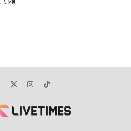
る」と反響
X
Instagram
TikTok
(Twitter)