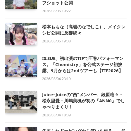
フショット公開
2026/08/06 19:22
松本ももな（高嶺のなでしこ）、メイクレ
シピ公開に反響続々
2026/08/06 19:08
IS:SUE、初出演のTIFで圧巻パフォーマン
ス。「Chemistry」を公式ステージ初披
露、9月からは2ndツアーも【TIF2026】
2026/08/04 23:19
Juice=Juiceの“西”メンバー、段原瑠々・
松永里愛・川嶋美楓が初の『ANN0』でし
ゃべりまくり！
2026/08/04 18:39
失敗したドーピングから笑いを作る——谷