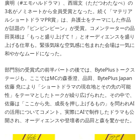
廣明（#エモハルドラマ）、西堀文（ただつわたなべ）の
3名がノミネートから全員受賞となった。続く「マテリア
ルショートドラマPR賞」は、弁護士をテーマにした作品
が話題の『ビンビンビーン』が受賞。コメンテーターの品
田英雄は「もっと盛り上げて！」とオーディエンスを盛り
上げる仕草も。緊張気味な空気感に包まれた会場は一気に
和やかなムードになった。
部門別の受賞式の前半パートの後では、BytePlusトークス
テージも。ここではMCの森香澄、品田、BytePlus Japan
佐藤 尭により「ショートドラマの現在地とその先の可能
性」をテーマとしたトークが繰り広げられた。その中で、
佐藤は「ここから先、成長を押し上げるもの」を問われAI
の活用についてコメント。実際にAIで制作したドラマも公
開され、オーディエンスや登壇者の品田と森を驚かせた。