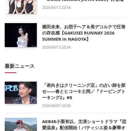
2026/06/13 23:54
横田未来、お団子ヘア＆美デコルテで圧巻
の存在感【GAKUSEI RUNWAY 2026
SUMMER in NAGOYA】
2026/06/13 20:34
最新ニュース
「表向きはクリーニング店」の占い師を探
せ——春とヒコーキ土岡／『ドーピングト
ーキング2』#8
2026/08/07 20:30
AKB48小栗有以、主演ショートドラマ『恋
愛温泉』配信開始！パティシエ姿＆豪華オ