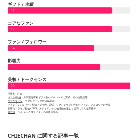
ギフト / 功績
17
コアなファン
17
ファン / フォロワー
14
影響力
15
美貌 / トークセンス
20
※基準・詳細
ギフト/功績
：月間獲得有料ギフト数やイベントでの実績、その他経歴等
コアなファン
：コアなファンの数や熱量等
ファン / フォロワー
：配信アプリ内、SNS、ファンクラブを含めたファン、フォロワーの数等
影響力
：ライブ配信やSNS、メディア、その他活動を通して世間に与える影響等
最下段
：ライバー/クリエイターの特徴や強み
CHIECHAN に関する記事一覧