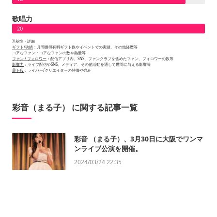
歌唱力
20
※基準・詳細
ギフト/功績
：月間獲得有料ギフト数やイベントでの実績、その他経歴等
コアなファン
：コアなファンの数や熱量等
ファン / フォロワー
：配信アプリ内、SNS、ファンクラブを含めたファン、フォロワーの数等
影響力
：ライブ配信やSNS、メディア、その他活動を通して世間に与える影響等
最下段
：ライバー/クリエイターの特徴や強み
彩音（まる子） に関する記事一覧
彩音 （まる子）、3月30日に大阪でワンマ
ンライブ公演を開催。
2024/03/24 22:35