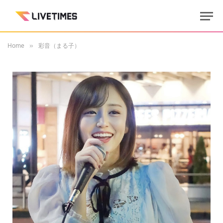
Home
彩音（まる子）
»