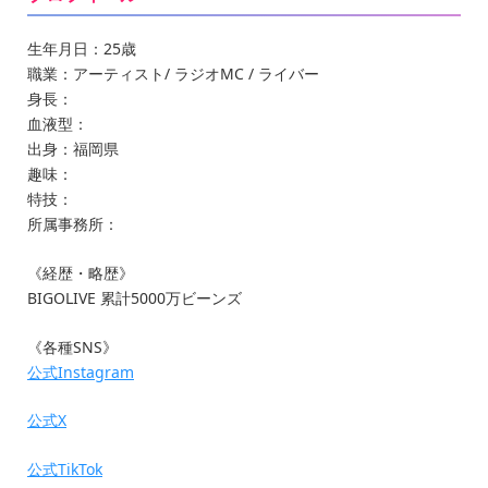
生年月日：25歳
職業：アーティスト/ ラジオMC / ライバー
身長：
血液型：
出身：福岡県
趣味：
特技：
所属事務所：
《経歴・略歴》
BIGOLIVE 累計5000万ビーンズ
《各種SNS》
公式Instagram
公式X
公式TikTok