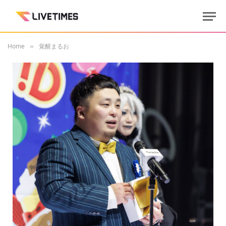
Home
覚醒まるお
»