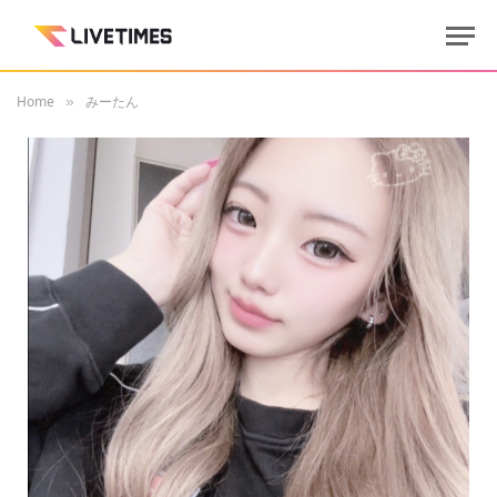
Home
みーたん
»