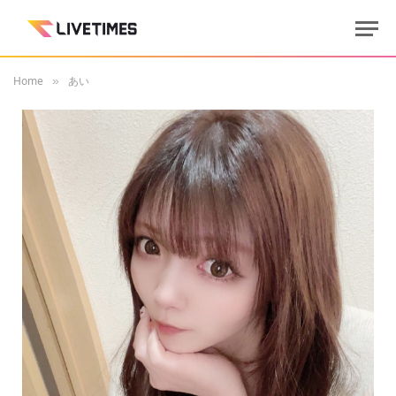
Home
あい
»