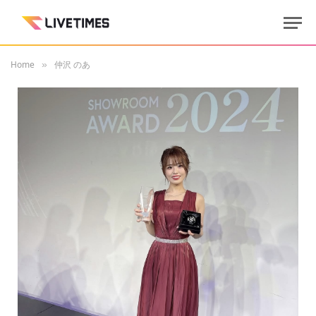
Home
仲沢 のあ
»