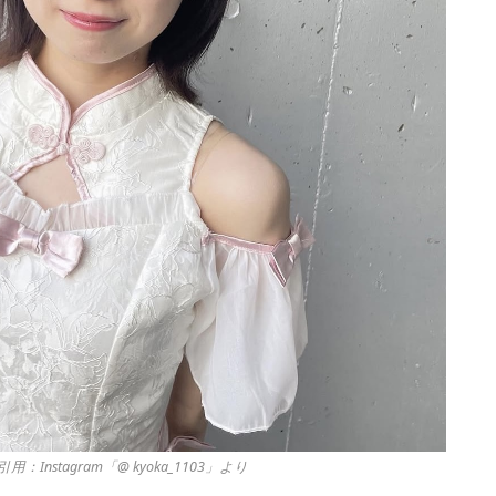
用：Instagram「@ kyoka_1103」より