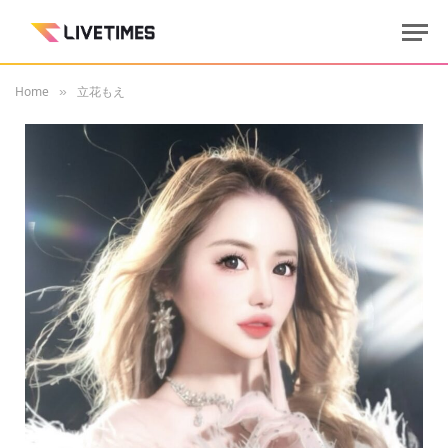
Home
立花もえ
»