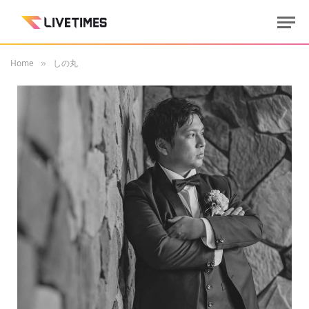
Home
しの丸
»