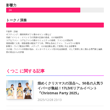
影響力
24
トーク / 演奏
※基準・詳細
ギフティング：獲得有料ギフト数やポイント数など
功績 / イベント：イベントでの実績や記録の達成、その他経歴等
コアなファン：コアなファンの数やコミュニティの規模、ファンとの団結等
視聴者数 / 人気：視聴者数や配信アプリ内、SNSを含めたファン、フォロワーの数等
影響力：ライブ配信やSNS、メディア、その他活動を通して世間に与える影響等
その他：ライバーの特徴や強み、エンターテイメント性や社会貢献度、そして業界に長く携わる専門家と編集
部の視点からの評価
くつこ に関する記事
煌めくクリスマスの頂点へ。50名の人気ラ
イバーが集結！17LIVEリアルイベント
『Christmas Party 2025』
2025/12/28 23:13