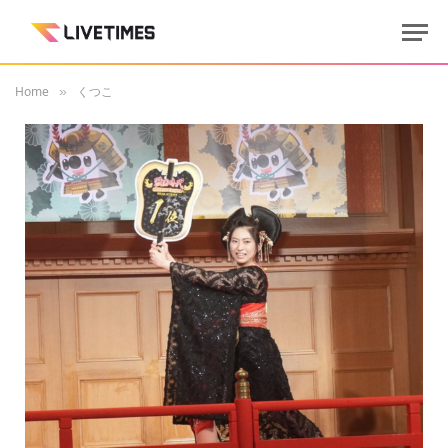
Home
くつこ
»