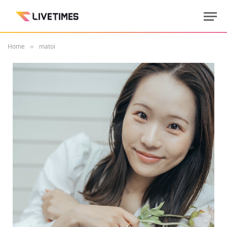
Home
matoi
»