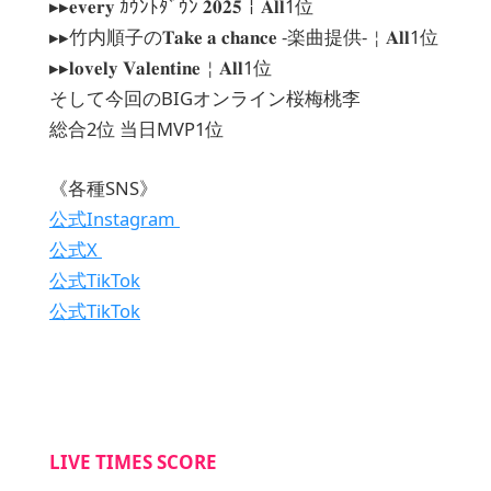
▸▸𝐞𝐯𝐞𝐫𝐲 ｶｳﾝﾄﾀﾞｳﾝ 𝟐𝟎𝟐𝟓￤𝐀𝐥𝐥1位
▸▸竹内順子の𝐓𝐚𝐤𝐞 𝐚 𝐜𝐡𝐚𝐧𝐜𝐞 -楽曲提供-￤𝐀𝐥𝐥1位
▸▸𝐥𝐨𝐯𝐞𝐥𝐲 𝐕𝐚𝐥𝐞𝐧𝐭𝐢𝐧𝐞￤𝐀𝐥𝐥1位
そして今回のBIGオンライン桜梅桃李
総合2位 当日MVP1位
《各種SNS》
公式Instagram
公式X
公式TikTok
公式TikTok
LIVE TIMES SCORE