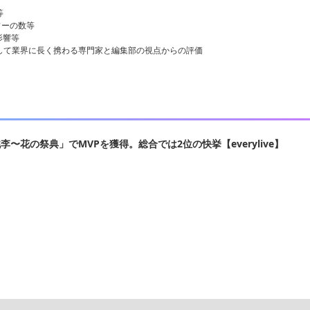
等
ワーの数等
影響等
して業界に長く携わる専門家と編集部の視点からの評価
〜花の祭典」でMVPを獲得。総合では2位の快挙【everylive】