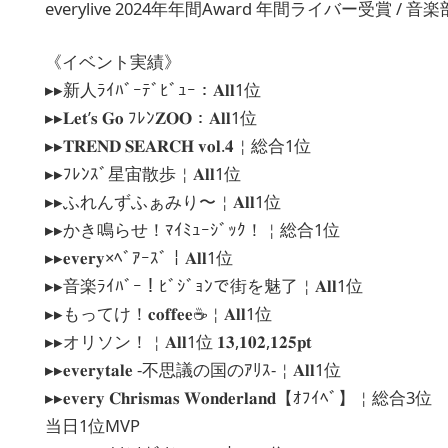
everylive 2024年年間Award 年間ライバー受賞 / 
《イベント実績》
▸▸新人ﾗｲﾊﾞｰﾃﾞﾋﾞｭｰ：𝐀𝐥𝐥1位
▸▸𝐋𝐞𝐭’𝐬 𝐆𝐨 ﾌﾚﾝ𝐙𝐎𝐎：𝐀𝐥𝐥1位
▸▸𝐓𝐑𝐄𝐍𝐃 𝐒𝐄𝐀𝐑𝐂𝐇 𝐯𝐨𝐥.𝟒￤総合1位
▸▸ﾌﾚﾝｽﾞ星宙散歩￤𝐀𝐥𝐥1位
▸▸ふれんずふぁみり〜￤𝐀𝐥𝐥1位
▸▸かき鳴らせ！ﾏｲﾐｭｰｼﾞｯｸ！￤総合1位
▸▸𝐞𝐯𝐞𝐫𝐲×ﾍﾞｱｰｽﾞ￤𝐀𝐥𝐥1位
▸▸音楽ﾗｲﾊﾞｰ！ﾋﾞｼﾞｮﾝで街を魅了￤𝐀𝐥𝐥1位
▸▸もってけ！𝐜𝐨𝐟𝐟𝐞𝐞☕️￤𝐀𝐥𝐥1位
▸▸オリソン！￤𝐀𝐥𝐥1位 𝟏𝟑,𝟏𝟎𝟐,𝟏𝟐𝟓𝐩𝐭
▸▸𝐞𝐯𝐞𝐫𝐲𝐭𝐚𝐥𝐞 -不思議の国のｱﾘｽ-￤𝐀𝐥𝐥1位
▸▸𝐞𝐯𝐞𝐫𝐲 𝐂𝐡𝐫𝐢𝐬𝐦𝐚𝐬 𝐖𝐨𝐧𝐝𝐞𝐫𝐥𝐚𝐧𝐝【ｵﾌｲﾍﾞ】￤総合3位
当日1位MVP