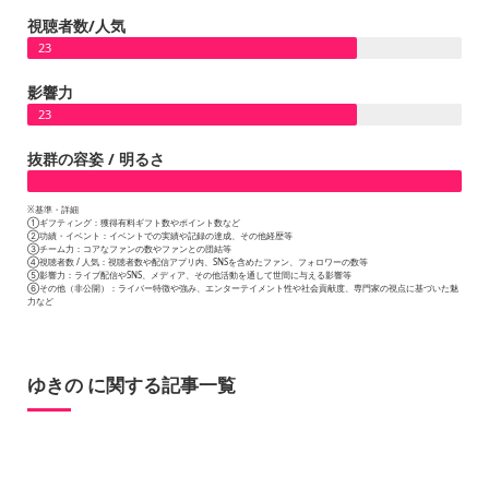
視聴者数/人気
23
影響力
23
抜群の容姿 / 明るさ
※基準・詳細
①ギフティング：獲得有料ギフト数やポイント数など
②功績・イベント：イベントでの実績や記録の達成、その他経歴等
③チーム力：コアなファンの数やファンとの団結等
④視聴者数 / 人気：視聴者数や配信アプリ内、SNSを含めたファン、フォロワーの数等
⑤影響力：ライブ配信やSNS、メディア、その他活動を通して世間に与える影響等
⑥その他（非公開）：ライバー特徴や強み、エンターテイメント性や社会貢献度、専門家の視点に基づいた魅
力など
ゆきの に関する記事一覧