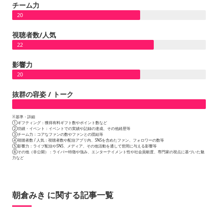
チーム力
20
視聴者数/人気
22
影響力
20
抜群の容姿 / トーク
※基準・詳細
①ギフティング：獲得有料ギフト数やポイント数など
②功績・イベント：イベントでの実績や記録の達成、その他経歴等
③チーム力：コアなファンの数やファンとの団結等
④視聴者数 / 人気：視聴者数や配信アプリ内、SNSを含めたファン、フォロワーの数等
⑤影響力：ライブ配信やSNS、メディア、その他活動を通して世間に与える影響等
⑥その他（非公開）：ライバー特徴や強み、エンターテイメント性や社会貢献度、専門家の視点に基づいた魅
力など
朝倉みき に関する記事一覧