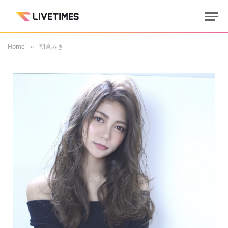
Home
朝倉みき
»