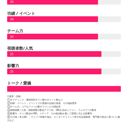
24
功績 / イベント
24
チーム力
24
視聴者数/人気
25
影響力
25
トーク / 愛嬌
※基準・詳細
①ギフティング：獲得有料ギフト数やポイント数など
②功績・イベント：イベントでの実績や記録の達成、その他経歴等
③チーム力：コアなファンの数やファンとの団結等
④視聴者数 / 人気：視聴者数や配信アプリ内、SNSを含めたファン、フォロワーの数等
⑤影響力：ライブ配信やSNS、メディア、その他活動を通して世間に与える影響等
⑥その他（非公開）：ライバー特徴や強み、エンターテイメント性や社会貢献度、専門家の視点に基づいた魅
力など