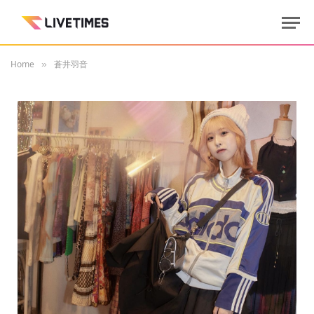
Home
蒼井羽音
»