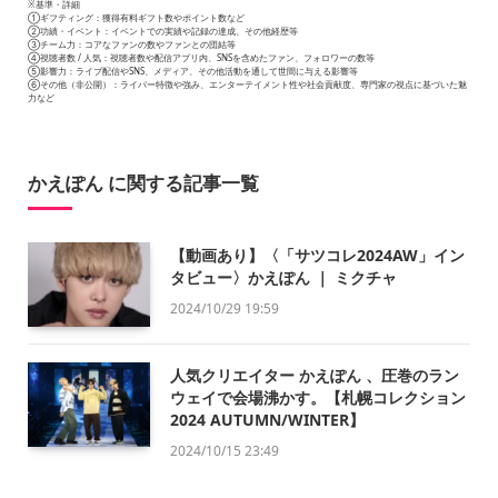
※基準・詳細
①ギフティング：獲得有料ギフト数やポイント数など
②功績・イベント：イベントでの実績や記録の達成、その他経歴等
③チーム力：コアなファンの数やファンとの団結等
④視聴者数 / 人気：視聴者数や配信アプリ内、SNSを含めたファン、フォロワーの数等
⑤影響力：ライブ配信やSNS、メディア、その他活動を通して世間に与える影響等
⑥その他（非公開）：ライバー特徴や強み、エンターテイメント性や社会貢献度、専門家の視点に基づいた魅
力など
かえぽん に関する記事一覧
【動画あり】〈「サツコレ2024AW」イン
タビュー〉かえぽん ｜ ミクチャ
2024/10/29 19:59
人気クリエイター かえぽん 、圧巻のラン
ウェイで会場沸かす。【札幌コレクション
2024 AUTUMN/WINTER】
2024/10/15 23:49