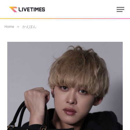
Home
かえぽん
»