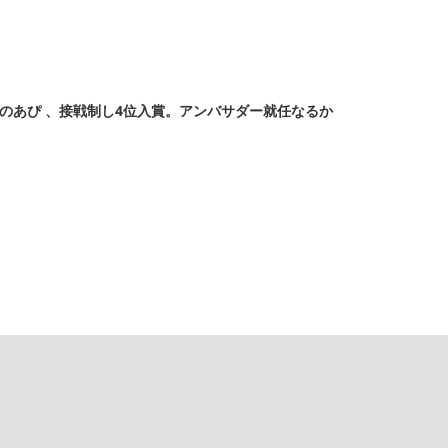
バー のあぴ 、接戦制し4位入賞。アンバサダー就任なるか