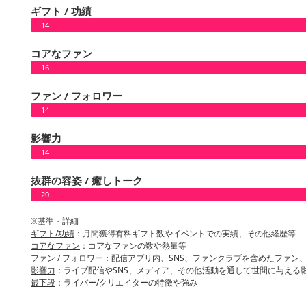
ギフト / 功績
14
コアなファン
16
ファン / フォロワー
14
影響力
14
抜群の容姿 / 癒しトーク
20
※基準・詳細
ギフト/功績
：月間獲得有料ギフト数やイベントでの実績、その他経歴等
コアなファン
：コアなファンの数や熱量等
ファン / フォロワー
：配信アプリ内、SNS、ファンクラブを含めたファン
影響力
：ライブ配信やSNS、メディア、その他活動を通して世間に与える
最下段
：ライバー/クリエイターの特徴や強み