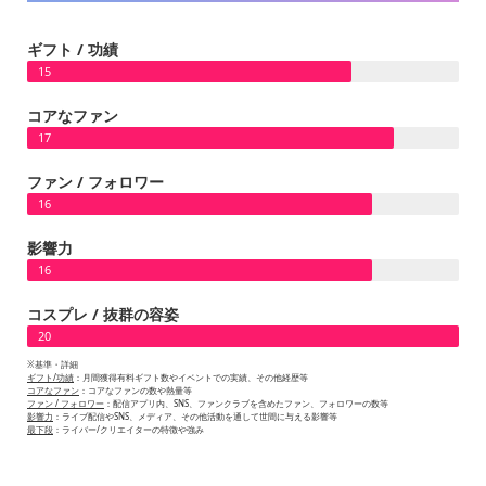
ギフト / 功績
15
コアなファン
17
ファン / フォロワー
16
影響力
16
コスプレ / 抜群の容姿
20
※基準・詳細
ギフト/功績
：月間獲得有料ギフト数やイベントでの実績、その他経歴等
コアなファン
：コアなファンの数や熱量等
ファン / フォロワー
：配信アプリ内、SNS、ファンクラブを含めたファン、フォロワーの数等
影響力
：ライブ配信やSNS、メディア、その他活動を通して世間に与える影響等
最下段
：ライバー/クリエイターの特徴や強み