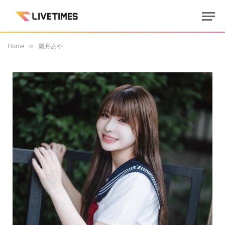
Home
雛月あや
»