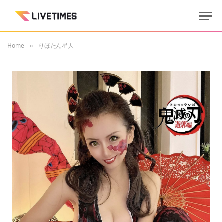
Home
りほたん星人
»