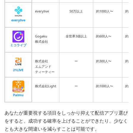
everylive
50万以上
約1000人〜
約5人
everylive
Gogaku
全世界3億以上
約600人〜
約5
株式会社
ミコライブ
株式会社
ー
約300人〜
約3
エムアンド
21LIVE
ティーティー
株式会社Light
ー
約1000人〜
約3
Palmu
あなたが重要視する項目をしっかり抑えて配信アプリ選び
をすると、成功する確率を上げることができたり、少なく
とも大きな間違いを減らすことは可能です。