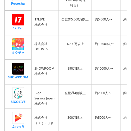
Pococha
時点）
17LIVE
全世界5,000万以上
約5,000人〜
約5人
株式会社
17LIVE
株式会社
1,700万以上
約10,000人〜
約10
DOUNTS
ミクチャ
SHOWROOM
890万以上
約10000人〜
約10
株式会社
SHOWROOM
Bigo
全世界4億以上
約2000人〜
約10
Service Japan
BIGOLIVE
株式会社
株式会社
300万以上
約5000人〜
約10
ｊｉｇ．ｊｐ
ふわっち