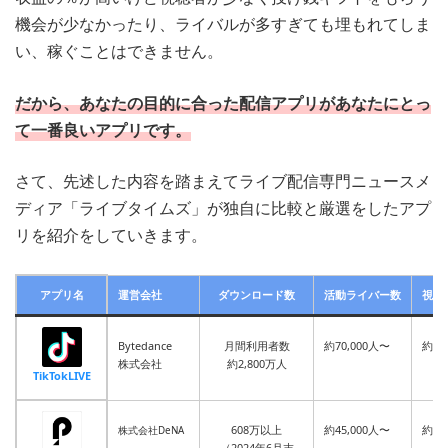
機会が少なかったり、ライバルが多すぎても埋もれてしま
い、稼ぐことはできません。
だから、あなたの目的に合った配信アプリがあなたにとっ
て一番良いアプリです。
さて、先述した内容を踏まえてライブ配信専門ニュースメ
ディア「ライブタイムズ」が独自に比較と厳選をしたアプ
リを紹介をしていきます。
アプリ名
運営会社
ダウンロード数
活動ライバー数
視聴
Bytedance
月間利用者数
約70,000人〜
約20
株式会社
約2,800万人
TikTokLIVE
608万以上
約45,000人〜
約10
株式会社DeNA
（2024年6月末