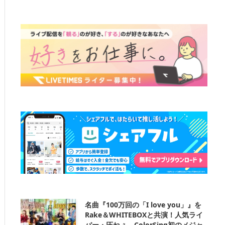
名曲『100万回の「I love you」』を
Rake＆WHITEBOXと共演！人気ライ
バー・圧ねぇ、ColorSing初のメジャ