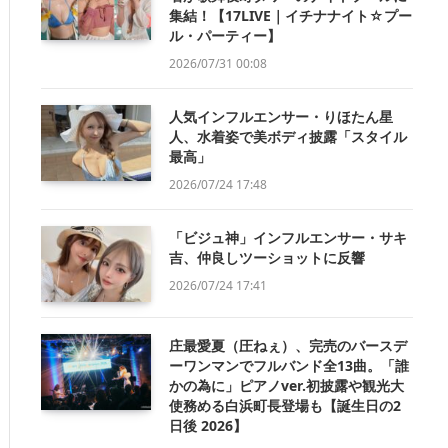
集結！【17LIVE｜イチナナイト☆プー
ル・パーティー】
2026/07/31 00:08
人気インフルエンサー・りほたん星
人、水着姿で美ボディ披露「スタイル
最高」
2026/07/24 17:48
「ビジュ神」インフルエンサー・サキ
吉、仲良しツーショットに反響
2026/07/24 17:41
庄最愛夏（圧ねぇ）、完売のバースデ
ーワンマンでフルバンド全13曲。「誰
かの為に」ピアノver.初披露や観光大
使務める白浜町長登場も【誕生日の2
日後 2026】