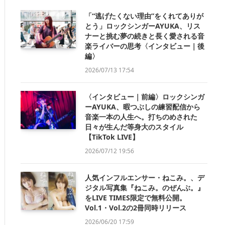
「“逃げたくない理由”をくれてありが
とう」ロックシンガーAYUKA、リス
ナーと挑む夢の続きと長く愛される音
楽ライバーの思考〈インタビュー｜後
編〉
2026/07/13 17:54
〈インタビュー｜前編〉ロックシンガ
ーAYUKA、暇つぶしの練習配信から
音楽一本の人生へ。打ちのめされた
日々が生んだ等身大のスタイル
【TikTok LIVE】
2026/07/12 19:56
人気インフルエンサー・ねこみ。、デ
ジタル写真集『ねこみ。のぜんぶ。』
をLIVE TIMES限定で無料公開。
Vol.1・Vol.2の2冊同時リリース
2026/06/20 17:59