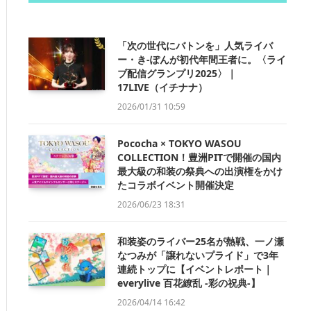
「次の世代にバトンを」人気ライバ
ー・き-ぽんが初代年間王者に。〈ライ
ブ配信グランプリ2025〉｜
17LIVE（イチナナ）
2026/01/31 10:59
Pococha × TOKYO WASOU
COLLECTION！豊洲PITで開催の国内
最大級の和装の祭典への出演権をかけ
たコラボイベント開催決定
2026/06/23 18:31
和装姿のライバー25名が熱戦、一ノ瀬
なつみが「譲れないプライド」で3年
連続トップに【イベントレポート｜
everylive 百花繚乱 -彩の祝典-】
2026/04/14 16:42